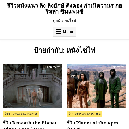
Skip
รีวิวหนังแนว ลิง ลิงยักษ์ คิงคอง กำเนิดวานร กอ
to
ริลล่า ชิมแพนซี
content
ดูหนังออนไลน์
Menu
ป้ายกำกับ:
หนังไซไฟ
on
on
0 Comment
0 Comment
รีวิว
รีวิว
Beneath
Plan
the
of
Planet
the
of
Ape
the
(196
Apes
(1970)
Posted
Posted
รีวิว วิจารณ์หนัง เรื่องย่อ
รีวิว วิจารณ์หนัง เรื่องย่อ
in
in
รีวิว Beneath the Planet
รีวิว Planet of the Apes