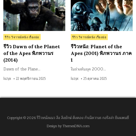
the
of
Planet
the
of
Ape
the
(20
Apes
พิภ
พิภพ
วา
วานร
ภา
(2014)
1
Posted
Posted
รีวิว วิจารณ์หนัง เรื่องย่อ
รีวิว วิจารณ์หนัง เรื่องย่อ
in
in
รีวิว Dawn of the Planet
รีวิวหนัง: Planet of the
of the Apes พิภพวานร
Apes (2001) พิภพวานร ภาค
(2014)
1
Dawn of the Plane…
ในช่วงต้นยุค 2000…
luzyx
22 พฤศจิกายน 2025
luzyx
25 ตุลาคม 2025
Copyright © 2026 รีวิวหนังแนว ลิง ลิงยักษ์ คิงคอง กำเนิดวานร กอริลล่า ชิมแพนซี
Design by ThemesDNA.com