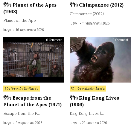
in
in
รีวิว Planet of the Apes
รีวิว Chimpanzee (2012)
(1968)
Chimpanzee (2012)…
Planet of the Ape…
luzyx
11 พฤษภาคม 2026
luzyx
16 พฤษภาคม 2026
on
on
0 Comment
0 Comment
รีวิว
รีวิว
Escape
Kin
from
Kon
the
Live
Planet
(198
of
the
Apes
(1971)
Posted
Posted
รีวิว วิจารณ์หนัง เรื่องย่อ
รีวิว วิจารณ์หนัง เรื่องย่อ
in
in
รีวิว Escape from the
รีวิว King Kong Lives
Planet of the Apes (1971)
(1986)
Escape from the P…
King Kong Lives (…
luzyx
3 พฤษภาคม 2026
luzyx
29 เมษายน 2026