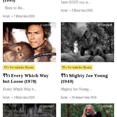
(1995)
Jane (2017) เจน ห…
Born to Be…
luzyx
5 มิถุนายน 2026
luzyx
7 มิถุนายน 2026
on
on
0 Comment
0 Comment
รีวิว
รีวิว
Every
Mig
Which
Joe
Way
You
but
(194
Loose
(1978)
Posted
Posted
รีวิว วิจารณ์หนัง เรื่องย่อ
รีวิว วิจารณ์หนัง เรื่องย่อ
in
in
รีวิว Every Which Way
รีวิว Mighty Joe Young
but Loose (1978)
(1949)
Every Which Way b…
Mighty Joe Young …
luzyx
3 มิถุนายน 2026
luzyx
26 พฤษภาคม 2026
on
on
0 Comment
0 Comment
รีวิว
รีวิว
Beneath
Inst
the
(199