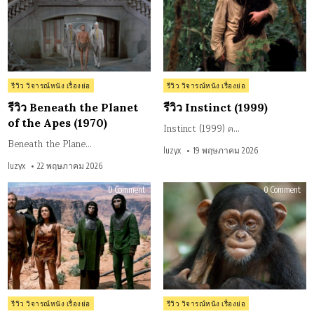
Planet
of
the
Apes
(1970)
Posted
Posted
รีวิว วิจารณ์หนัง เรื่องย่อ
รีวิว วิจารณ์หนัง เรื่องย่อ
in
in
รีวิว Beneath the Planet
รีวิว Instinct (1999)
of the Apes (1970)
Instinct (1999) ค…
Beneath the Plane…
luzyx
19 พฤษภาคม 2026
luzyx
22 พฤษภาคม 2026
on
on
0 Comment
0 Comment
รีวิว
รีวิว
Planet
Chi
of
(201
the
Apes
(1968)
Posted
Posted
รีวิว วิจารณ์หนัง เรื่องย่อ
รีวิว วิจารณ์หนัง เรื่องย่อ