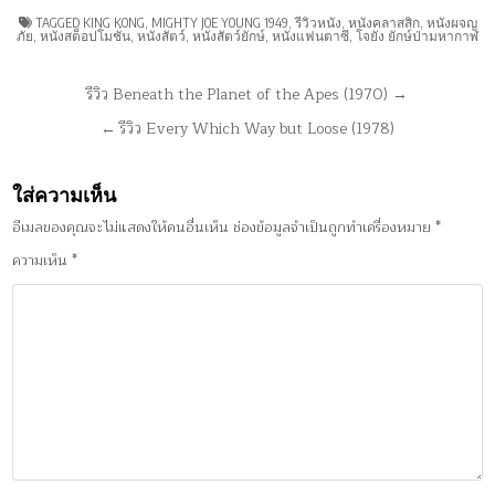
TAGGED
KING KONG
,
MIGHTY JOE YOUNG 1949
,
รีวิวหนัง
,
หนังคลาสสิก
,
หนังผจญ
ภัย
,
หนังสต็อปโมชั่น
,
หนังสัตว์
,
หนังสัตว์ยักษ์
,
หนังแฟนตาซี
,
โจยัง ยักษ์ป่ามหากาฬ
แนะแนว
รีวิว Beneath the Planet of the Apes (1970) →
เรื่อง
← รีวิว Every Which Way but Loose (1978)
ใส่ความเห็น
อีเมลของคุณจะไม่แสดงให้คนอื่นเห็น
ช่องข้อมูลจำเป็นถูกทำเครื่องหมาย
*
ความเห็น
*