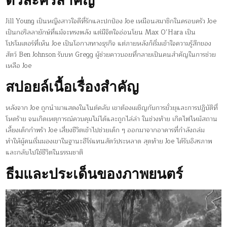
Jill Young เป็นหญิงสาวใจดีที่รักและปกป้อง Joe เหมือนสมาชิกในครอบครัว Joe
เป็นกอริลลายักษ์ที่แม้จะทรงพลัง แต่มีจิตใจอ่อนโยน Max O’Hara เป็น
โปรโมเตอร์ที่เห็น Joe เป็นโอกาสทางธุรกิจ แต่ภายหลังก็เริ่มเข้าใจความรู้สึกของ
สัตว์ Ben Johnson รับบท Gregg ผู้ช่วยคาวบอยที่กลายเป็นคนสำคัญในการช่วย
เหลือ Joe
สปอยล์เนื้อเรื่องสำคัญ
หลังจาก Joe ถูกนำมาแสดงในไนต์คลับ เขาต้องเผชิญกับการยั่วยุและการปฏิบัติที่
โหดร้าย จนเกิดเหตุการณ์ควบคุมไม่ได้และถูกไล่ล่า ในช่วงท้าย เกิดไฟไหม้สถาน
เลี้ยงเด็กกำพร้า Joe เสี่ยงชีวิตเข้าไปช่วยเด็ก ๆ ออกมาจากอาคารที่กำลังถล่ม
ทำให้ผู้คนเริ่มมองเขาในฐานะฮีโร่แทนสัตว์ประหลาด สุดท้าย Joe ได้รับอิสรภาพ
และกลับไปใช้ชีวิตในธรรมชาติ
ธีมและประเด็นของภาพยนตร์