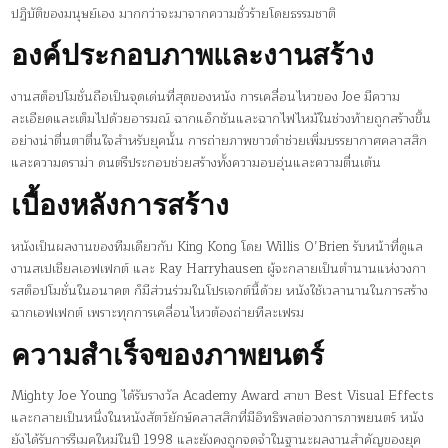
ปฏิบัติของมนุษย์เอง มากกว่าจะมาจากความชั่วร้ายโดยธรรมชาติ
องค์ประกอบภาพและงานสร้าง
งานสต็อปโมชั่นถือเป็นจุดเด่นที่สุดของหนัง การเคลื่อนไหวของ Joe มีความ
ละเอียดและเต็มไปด้วยอารมณ์ ฉากแอ็กชันและฉากไฟไหม้ในช่วงท้ายถูกสร้างขึ้น
อย่างน่าตื่นตาตื่นใจสำหรับยุคนั้น การถ่ายภาพขาวดำช่วยเพิ่มบรรยากาศคลาสสิก
และความดราม่า ดนตรีประกอบช่วยสร้างทั้งความอบอุ่นและความตื่นเต้น
เบื้องหลังการสร้าง
หนังเป็นผลงานของทีมเดียวกับ King Kong โดย Willis O’Brien รับหน้าที่ดูแล
งานสเปเชียลเอฟเฟกต์ และ Ray Harryhausen ผู้จะกลายเป็นตำนานแห่งวงกา
รสต็อปโมชั่นในอนาคต ก็มีส่วนร่วมในโปรเจกต์นี้ด้วย หนังใช้เวลานานในการสร้าง
ฉากเอฟเฟกต์ เพราะทุกการเคลื่อนไหวต้องถ่ายทีละเฟรม
ความสำเร็จของภาพยนตร์
Mighty Joe Young ได้รับรางวัล Academy Award สาขา Best Visual Effects
และกลายเป็นหนึ่งในหนังสัตว์ยักษ์คลาสสิกที่มีอิทธิพลต่อวงการภาพยนตร์ หนัง
ยังได้รับการรีเมคใหม่ในปี 1998 และยังคงถูกจดจำในฐานะผลงานสำคัญของยุค