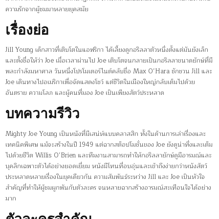
ความรักจากผู้ชมมาหลายยุคสมัย
เรื่องย่อ
Jill Young เด็กสาวที่เติบโตในแอฟริกา ได้เลี้ยงดูกอริลลาตัวหนึ่งตั้งแต่มันยังเล็ก
และตั้งชื่อให้ว่า Joe เมื่อเวลาผ่านไป Joe เติบโตจนกลายเป็นกอริลลาขนาดยักษ์ที่มี
พละกำลังมหาศาล วันหนึ่งโปรโมเตอร์ไนต์คลับชื่อ Max O’Hara ชักชวน Jill และ
Joe เดินทางไปอเมริกาเพื่อจัดแสดงโชว์ แต่ชีวิตในเมืองใหญ่กลับเต็มไปด้วย
อันตราย ความโลภ และผู้คนที่มอง Joe เป็นเพียงสัตว์ประหลาด
บทความรีวิว
Mighty Joe Young เป็นหนังที่มีเสน่ห์แบบคลาสสิก ทั้งในด้านการเล่าเรื่องและ
เทคนิคพิเศษ แม้จะสร้างในปี 1949 แต่ฉากสต็อปโมชั่นของ Joe ยังดูน่าทึ่งและเต็ม
ไปด้วยชีวิต Willis O’Brien และทีมงานสามารถทำให้กอริลลายักษ์ดูมีอารมณ์และ
บุคลิกเฉพาะตัวได้อย่างยอดเยี่ยม หนังมีโทนที่อบอุ่นและเข้าถึงง่ายกว่าหนังสัตว์
ประหลาดหลายเรื่องในยุคเดียวกัน ความสัมพันธ์ระหว่าง Jill และ Joe เป็นหัวใจ
สำคัญที่ทำให้ผู้ชมผูกพันกับตัวละคร จนหลายฉากสร้างอารมณ์สะเทือนใจได้อย่าง
มาก
ตัวละครสำคัญ