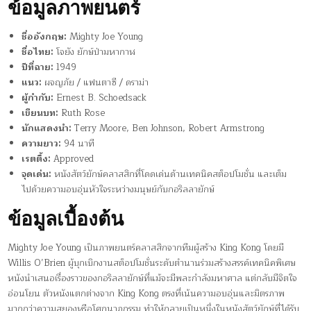
ข้อมูลภาพยนตร์
ชื่ออังกฤษ:
Mighty Joe Young
ชื่อไทย:
โจยัง ยักษ์ป่ามหากาฬ
ปีที่ฉาย:
1949
แนว:
ผจญภัย / แฟนตาซี / ดราม่า
ผู้กำกับ:
Ernest B. Schoedsack
เขียนบท:
Ruth Rose
นักแสดงนำ:
Terry Moore, Ben Johnson, Robert Armstrong
ความยาว:
94 นาที
เรตติ้ง:
Approved
จุดเด่น:
หนังสัตว์ยักษ์คลาสสิกที่โดดเด่นด้านเทคนิคสต็อปโมชั่น และเต็ม
ไปด้วยความอบอุ่นหัวใจระหว่างมนุษย์กับกอริลลายักษ์
ข้อมูลเบื้องต้น
Mighty Joe Young เป็นภาพยนตร์คลาสสิกจากทีมผู้สร้าง King Kong โดยมี
Willis O’Brien ผู้บุกเบิกงานสต็อปโมชั่นระดับตำนานร่วมสร้างสรรค์เทคนิคพิเศษ
หนังนำเสนอเรื่องราวของกอริลลายักษ์ที่แม้จะมีพละกำลังมหาศาล แต่กลับมีจิตใจ
อ่อนโยน ตัวหนังแตกต่างจาก King Kong ตรงที่เน้นความอบอุ่นและมิตรภาพ
มากกว่าความสยองหรือโศกนาฏกรรม ทำให้กลายเป็นหนึ่งในหนังสัตว์ยักษ์ที่ได้รับ