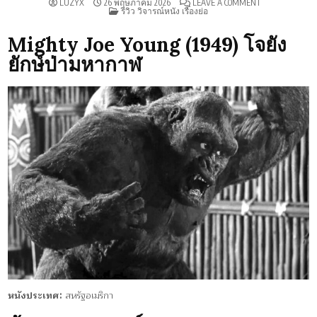
ON
LUZYX
26 พฤษภาคม 2026
LEAVE A COMMENT
POSTED
รีวิว
รีวิว วิจารณ์หนัง เรื่องย่อ
IN
MIGHTY
JOE
YOUNG
Mighty Joe Young (1949) โจยัง
(1949)
ยักษ์ป่ามหากาฬ
หนังประเทศ:
สหรัฐอเมริกา