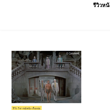
Skip
รีวิวหน
to
content
on
0 Comment
รีวิว
Beneath
the
Planet
of
the
Apes
(1970)
Posted
รีวิว วิจารณ์หนัง เรื่องย่อ