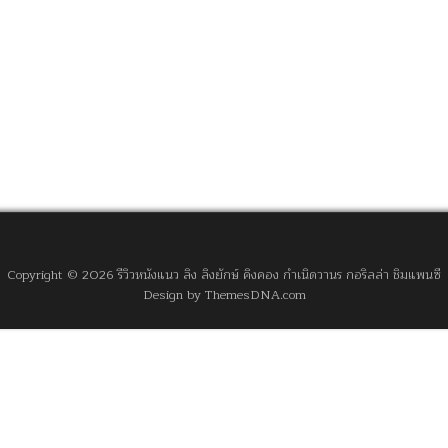
Copyright © 2026 รีวิวหนังแนว ลิง ลิงยักษ์ คิงคอง กำเนิดวานร กอริลล่า ชิมแพนซี
Design by ThemesDNA.com