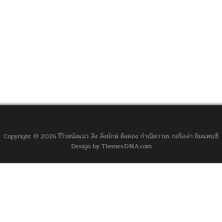
Copyright © 2026 รีวิวหนังแนว ลิง ลิงยักษ์ คิงคอง กำเนิดวานร กอริลล่า ชิมแพนซี
Design by ThemesDNA.com