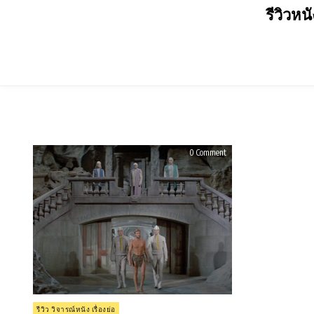
Skip
รีวิวหน
to
content
on
0 Comment
รีวิว
Beneath
the
Planet
of
the
Apes
(1970)
Posted
รีวิว วิจารณ์หนัง เรื่องย่อ