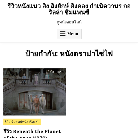
Skip
รีวิวหนังแนว ลิง ลิงยักษ์ คิงคอง กำเนิดวานร กอ
to
ริลล่า ชิมแพนซี
content
ดูหนังออนไลน์
Menu
ป้ายกำกับ:
หนังดราม่าไซไฟ
on
0 Comment
รีวิว
Beneath
the
Planet
of
the
Apes
(1970)
Posted
รีวิว วิจารณ์หนัง เรื่องย่อ
in
รีวิว Beneath the Planet