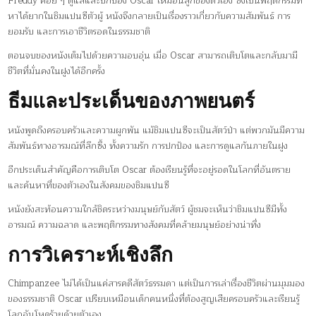
Freddy ค่อย ๆ ดูแลและปกป้อง Oscar เหมือนลูกของตัวเอง ซึ่งเป็นพฤติกรรมที่
หาได้ยากในชิมแปนซีตัวผู้ หนังจึงกลายเป็นเรื่องราวเกี่ยวกับความสัมพันธ์ การ
ยอมรับ และการเอาชีวิตรอดในธรรมชาติ
ตอนจบของหนังเต็มไปด้วยความอบอุ่น เมื่อ Oscar สามารถเติบโตและกลับมามี
ชีวิตที่มั่นคงในฝูงได้อีกครั้ง
ธีมและประเด็นของภาพยนตร์
หนังพูดถึงครอบครัวและความผูกพัน แม้ชิมแปนซีจะเป็นสัตว์ป่า แต่พวกมันมีความ
สัมพันธ์ทางอารมณ์ที่ลึกซึ้ง ทั้งความรัก การปกป้อง และการดูแลกันภายในฝูง
อีกประเด็นสำคัญคือการเติบโต Oscar ต้องเรียนรู้ที่จะอยู่รอดในโลกที่อันตราย
และค้นหาที่ของตัวเองในสังคมของชิมแปนซี
หนังยังสะท้อนความใกล้ชิดระหว่างมนุษย์กับสัตว์ ผู้ชมจะเห็นว่าชิมแปนซีมีทั้ง
อารมณ์ ความฉลาด และพฤติกรรมทางสังคมที่คล้ายมนุษย์อย่างน่าทึ่ง
การวิเคราะห์เชิงลึก
Chimpanzee ไม่ได้เป็นแค่สารคดีสัตว์ธรรมดา แต่เป็นการเล่าเรื่องชีวิตผ่านมุมมอง
ของธรรมชาติ Oscar เปรียบเหมือนเด็กคนหนึ่งที่ต้องสูญเสียครอบครัวและเรียนรู้
โลกอันโหดร้ายด้วยตัวเอง