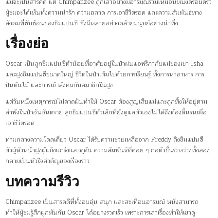
แม้จะเป็นสารคดี แต่ Chimpanzee ถูกเล่าอย่างมีอารมณ์ร่วมเหมือนหนังครอบครัว
ผู้ชมจะได้เห็นทั้งความน่ารัก ความฉลาด การเอาชีวิตรอด และความสัมพันธ์ทาง
สังคมที่ซับซ้อนของชิมแปนซี ซึ่งมีหลายอย่างคล้ายมนุษย์อย่างน่าทึ่ง
เรื่องย่อ
Oscar เป็นลูกชิมแปนซีตัวน้อยที่อาศัยอยู่ในป่าฝนแอฟริกากับแม่ของเขา Isha
และฝูงชิมแปนซีขนาดใหญ่ ชีวิตในป่าเต็มไปด้วยการเรียนรู้ ทั้งการหาอาหาร การ
ปีนต้นไม้ และการเข้าสังคมกับสมาชิกในฝูง
แต่วันหนึ่งเหตุการณ์ไม่คาดฝันทำให้ Oscar ต้องสูญเสียแม่และถูกทิ้งให้อยู่ตาม
ลำพังในป่าอันอันตราย ลูกชิมแปนซีตัวเล็กที่ยังดูแลตัวเองไม่ได้จึงต้องดิ้นรนเพื่อ
เอาชีวิตรอด
ท่ามกลางความโดดเดี่ยว Oscar ได้รับความช่วยเหลือจาก Freddy ลิงชิมแปนซี
ตัวผู้หัวหน้าฝูงผู้แข็งแกร่งและดุดัน ความสัมพันธ์ที่ค่อย ๆ ก่อตัวขึ้นระหว่างทั้งสอง
กลายเป็นหัวใจสำคัญของเรื่องราว
บทความรีวิว
Chimpanzee เป็นสารคดีที่ทั้งอบอุ่น สนุก และสะเทือนอารมณ์ หนังสามารถ
ทำให้ผู้ชมรู้สึกผูกพันกับ Oscar ได้อย่างรวดเร็ว เพราะการเล่าเรื่องทำให้เขาดู