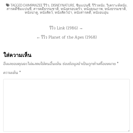
TAGGED
CHIMPANZEE รีวิว
,
DISNEYNATURE
,
ชิมแปนซี
,
รีวิวหนัง
,
วิเคราะห์หนัง
,
สารคดีชิมแปนซี
,
สารคดีธรรมชาติ
,
หนังครอบครัว
,
หนังคุณภาพ
,
หนังธรรมชาติ
,
หนังน่าดู
,
หนังสัตว์
,
หนังสัตว์ป่า
,
หนังสารคดี
,
หนังอบอุ่น
แนะแนว
รีวิว Link (1986) →
เรื่อง
← รีวิว Planet of the Apes (1968)
ใส่ความเห็น
อีเมลของคุณจะไม่แสดงให้คนอื่นเห็น
ช่องข้อมูลจำเป็นถูกทำเครื่องหมาย
*
ความเห็น
*