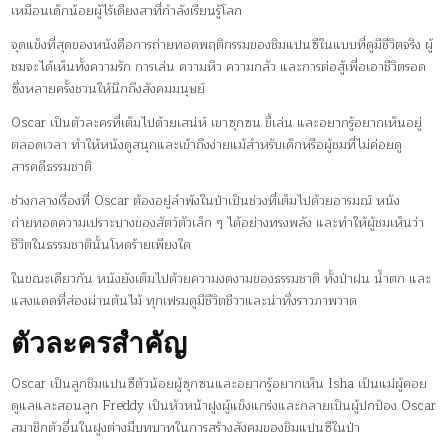
เหมือนเด็กน้อยผู้ไร้เดียงสาที่กำลังเรียนรู้โลก
จุดแข็งที่สุดของหนังคือการถ่ายทอดพฤติกรรมของชิมแปนซีในแบบที่ดูมีชีวิตจริง ผู้
ชมจะได้เห็นทั้งความรัก การเล่น ความหิว ความกลัว และการต่อสู้เพื่อเอาชีวิตรอด
ซึ่งหลายครั้งชวนให้นึกถึงสังคมมนุษย์
Oscar เป็นตัวละครที่เต็มไปด้วยเสน่ห์ เขาซุกซน ขี้เล่น และอยากรู้อยากเห็นอยู่
ตลอดเวลา ทำให้หนังดูสนุกและเข้าถึงง่ายแม้สำหรับเด็กหรือผู้ชมที่ไม่ค่อยดู
สารคดีธรรมชาติ
ช่วงกลางเรื่องที่ Oscar ต้องอยู่ลำพังในป่าเป็นช่วงที่เต็มไปด้วยอารมณ์ หนัง
ถ่ายทอดความเปราะบางของสัตว์ตัวเล็ก ๆ ได้อย่างทรงพลัง และทำให้ผู้ชมเห็นว่า
ชีวิตในธรรมชาตินั้นโหดร้ายเพียงใด
ในขณะเดียวกัน หนังยังเต็มไปด้วยความงดงามของธรรมชาติ ทั้งป่าฝน น้ำตก และ
แสงแดดที่ส่องผ่านต้นไม้ ทุกเฟรมดูมีชีวิตชีวาและน่าทึ่งราวภาพวาด
ตัวละครสำคัญ
Oscar เป็นลูกชิมแปนซีตัวน้อยผู้ซุกซนและอยากรู้อยากเห็น Isha เป็นแม่ผู้คอย
ดูแลและสอนลูก Freddy เป็นหัวหน้าฝูงผู้แข็งแกร่งและกลายเป็นผู้ปกป้อง Oscar
สมาชิกตัวอื่นในฝูงต่างมีบทบาทในการสร้างสังคมของชิมแปนซีในป่า