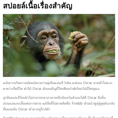
สปอยล์เนื้อเรื่องสำคัญ
หลังจากเกิดความขัดแย้งระหว่างฝูงชิมแปนซี Isha แม่ของ Oscar หายตัวไปและ
คาดว่าเสียชีวิต ทำให้ Oscar ต้องเผชิญชีวิตเพียงลำพังโดยไม่มีใครดูแล
ลูกชิมแปนซีวัยเด็กไม่สามารถหาอาหารหรือป้องกันตัวเองได้ดี Oscar จึงเริ่ม
อ่อนแอและเสี่ยงต่อการตาย แต่สิ่งที่ไม่คาดคิดคือ Freddy หัวหน้าฝูงผู้ดูดุดันกลับ
เริ่มยอมรับ Oscar เข้ามาอยู่ใกล้ตัว