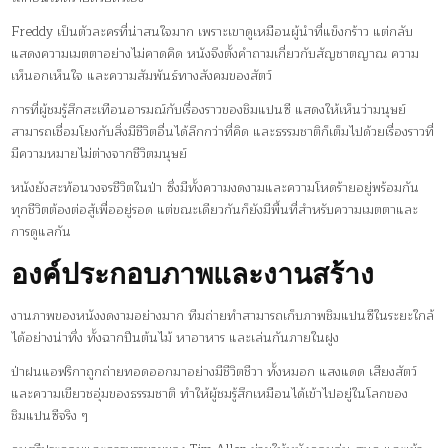
Freddy เป็นตัวละครที่น่าสนใจมาก เพราะเขาดูเหมือนผู้นำที่แข็งกร้าว แต่กลับ
แสดงความเมตตาอย่างไม่คาดคิด หนังจึงตั้งคำถามเกี่ยวกับสัญชาตญาณ ความ
เห็นอกเห็นใจ และความสัมพันธ์ทางสังคมของสัตว์
การที่ผู้ชมรู้สึกสะเทือนอารมณ์กับเรื่องราวของชิมแปนซี แสดงให้เห็นว่ามนุษย์
สามารถเชื่อมโยงกับสิ่งมีชีวิตอื่นได้ลึกกว่าที่คิด และธรรมชาติก็เต็มไปด้วยเรื่องราวที่
มีความหมายไม่ต่างจากชีวิตมนุษย์
หนังยังสะท้อนวงจรชีวิตในป่า ซึ่งมีทั้งความงดงามและความโหดร้ายอยู่พร้อมกัน
ทุกชีวิตต้องต่อสู้เพื่ออยู่รอด แต่ขณะเดียวกันก็ยังมีพื้นที่สำหรับความเมตตาและ
การดูแลกัน
องค์ประกอบภาพและงานสร้าง
งานภาพของหนังงดงามอย่างมาก ทีมถ่ายทำสามารถเก็บภาพชิมแปนซีในระยะใกล้
ได้อย่างน่าทึ่ง ทั้งฉากปีนต้นไม้ หาอาหาร และเล่นกันภายในฝูง
ป่าฝนแอฟริกาถูกถ่ายทอดออกมาอย่างมีชีวิตชีวา ทั้งหมอก แสงแดด เสียงสัตว์
และความเขียวชอุ่มของธรรมชาติ ทำให้ผู้ชมรู้สึกเหมือนได้เข้าไปอยู่ในโลกของ
ชิมแปนซีจริง ๆ