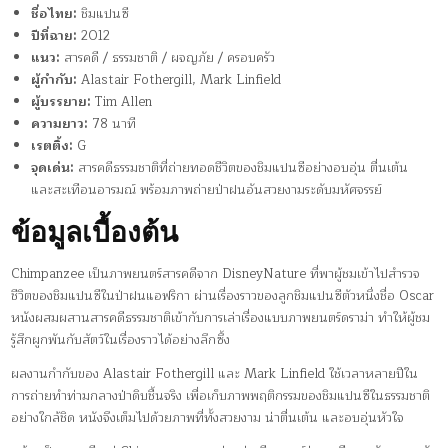
ชื่อไทย:
ชิมแปนซี
ปีที่ฉาย:
2012
แนว:
สารคดี / ธรรมชาติ / ผจญภัย / ครอบครัว
ผู้กำกับ:
Alastair Fothergill, Mark Linfield
ผู้บรรยาย:
Tim Allen
ความยาว:
78 นาที
เรตติ้ง:
G
จุดเด่น:
สารคดีธรรมชาติที่ถ่ายทอดชีวิตของชิมแปนซีอย่างอบอุ่น ตื่นเต้น
และสะเทือนอารมณ์ พร้อมภาพถ่ายป่าฝนอันสวยงามระดับมหัศจรรย์
ข้อมูลเบื้องต้น
Chimpanzee เป็นภาพยนตร์สารคดีจาก DisneyNature ที่พาผู้ชมเข้าไปสำรวจ
ชีวิตของชิมแปนซีในป่าฝนแอฟริกา ผ่านเรื่องราวของลูกชิมแปนซีตัวหนึ่งชื่อ Oscar
หนังผสมผสานสารคดีธรรมชาติเข้ากับการเล่าเรื่องแบบภาพยนตร์ดราม่า ทำให้ผู้ชม
รู้สึกผูกพันกับสัตว์ในเรื่องราวได้อย่างลึกซึ้ง
ผลงานกำกับของ Alastair Fothergill และ Mark Linfield ใช้เวลาหลายปีใน
การถ่ายทำท่ามกลางป่าดิบชื้นจริง เพื่อเก็บภาพพฤติกรรมของชิมแปนซีในธรรมชาติ
อย่างใกล้ชิด หนังจึงเต็มไปด้วยภาพที่ทั้งสวยงาม น่าตื่นเต้น และอบอุ่นหัวใจ