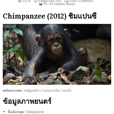
ON
LUZYX
11 พฤษภาคม 2026
LEAVE A COMMENT
POSTED
รีวิว
รีวิว วิจารณ์หนัง เรื่องย่อ
IN
CHIMPANZEE
(2012)
Chimpanzee (2012) ชิมแปนซี
หนังประเทศ:
สหรัฐอเมริกา / แทนซาเนีย / คองโก
ข้อมูลภาพยนตร์
ชื่ออังกฤษ:
Chimpanzee