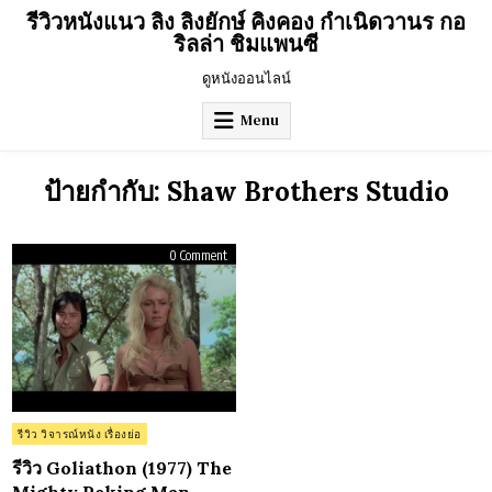
Skip
รีวิวหนังแนว ลิง ลิงยักษ์ คิงคอง กำเนิดวานร กอ
to
ริลล่า ชิมแพนซี
content
ดูหนังออนไลน์
Menu
ป้ายกำกับ:
Shaw Brothers Studio
on
0 Comment
รีวิว
Goliathon
(1977)
The
Mighty
Peking
Man
Posted
รีวิว วิจารณ์หนัง เรื่องย่อ
in
รีวิว Goliathon (1977) The