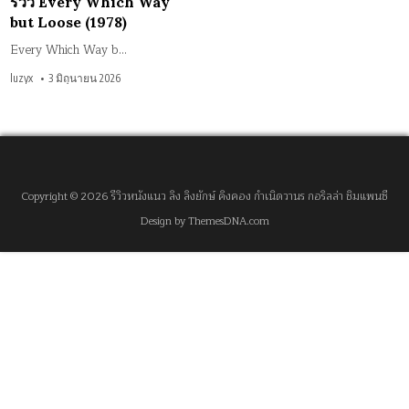
รีวิว Every Which Way
but Loose (1978)
Every Which Way b…
luzyx
3 มิถุนายน 2026
Copyright © 2026 รีวิวหนังแนว ลิง ลิงยักษ์ คิงคอง กำเนิดวานร กอริลล่า ชิมแพนซี
Design by ThemesDNA.com