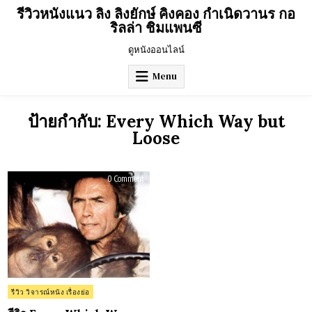
Skip
รีวิวหนังแนว ลิง ลิงยักษ์ คิงคอง กำเนิดวานร กอ
to
ริลล่า ชิมแพนซี
content
ดูหนังออนไลน์
Menu
ป้ายกำกับ:
Every Which Way but
Loose
on
0 Comment
รีวิว
Every
Which
Way
but
Loose
(1978)
Posted
รีวิว วิจารณ์หนัง เรื่องย่อ
in