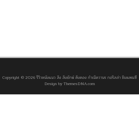
Copyright © 2026 รีวิวหนังแนว ลิง ลิงยักษ์ คิงคอง กำเนิดวานร กอริลล่า ชิมแพนซี
Design by ThemesDNA.com