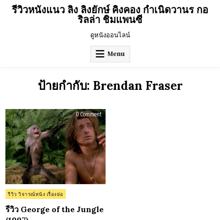
Skip
รีวิวหนังแนว ลิง ลิงยักษ์ คิงคอง กำเนิดวานร กอ
to
ริลล่า ชิมแพนซี
content
ดูหนังออนไลน์
Menu
ป้ายกำกับ:
Brendan Fraser
on
0 Comment
รีวิว
George
of
the
Jungle
(1997)
Posted
รีวิว วิจารณ์หนัง เรื่องย่อ
in
รีวิว George of the Jungle