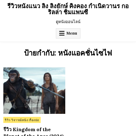
Skip
รีวิวหนังแนว ลิง ลิงยักษ์ คิงคอง กำเนิดวานร กอ
to
ริลล่า ชิมแพนซี
content
ดูหนังออนไลน์
Menu
ป้ายกำกับ:
หนังแอคชั่นไซไฟ
on
0 Comment
รีวิว
Kingdom
of
the
Planet
of
the
Apes
(2024)
Posted
รีวิว วิจารณ์หนัง เรื่องย่อ
in
รีวิว Kingdom of the