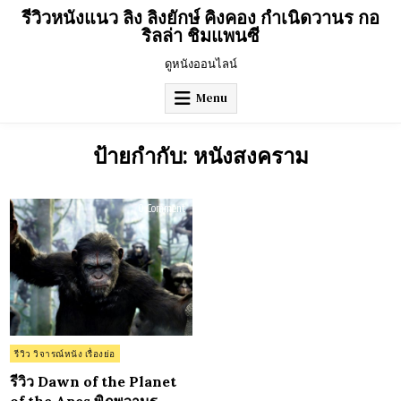
Skip
รีวิวหนังแนว ลิง ลิงยักษ์ คิงคอง กำเนิดวานร กอ
to
ริลล่า ชิมแพนซี
content
ดูหนังออนไลน์
Menu
ป้ายกำกับ:
หนังสงคราม
on
0 Comment
รีวิว
Dawn
of
the
Planet
of
the
Apes
พิภพ
วานร
(2014)
Posted
รีวิว วิจารณ์หนัง เรื่องย่อ
in
รีวิว Dawn of the Planet