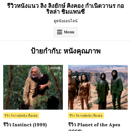
Skip
รีวิวหนังแนว ลิง ลิงยักษ์ คิงคอง กำเนิดวานร กอ
to
ริลล่า ชิมแพนซี
content
ดูหนังออนไลน์
Menu
ป้ายกำกับ:
หนังคุณภาพ
on
on
0 Comment
0 Comment
รีวิว
รีวิว
Instinct
Plan
(1999)
of
the
Ape
(196
Posted
Posted
รีวิว วิจารณ์หนัง เรื่องย่อ
รีวิว วิจารณ์หนัง เรื่องย่อ
in
in
รีวิว Instinct (1999)
รีวิว Planet of the Apes