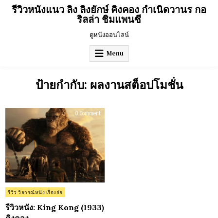
Skip
รีวิวหนังแนว ลิง ลิงยักษ์ คิงคอง กำเนิดวานร กอ
to
ริลล่า ชิมแพนซี
content
ดูหนังออนไลน์
Menu
ป้ายกำกับ:
ผลงานสต็อปโมชั่น
on
0 Comment
รีวิว
หนัง:
King
Kong
(1933)
คิง
คอง
Posted
รีวิว วิจารณ์หนัง เรื่องย่อ
in
รีวิวหนัง: King Kong (1933)